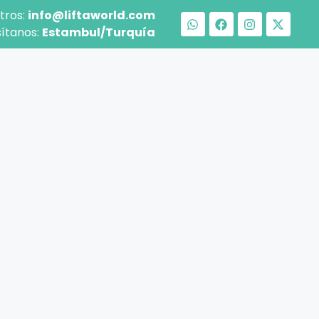
tros:
info@liftaworld.com
sítanos:
Estambul/Turquía