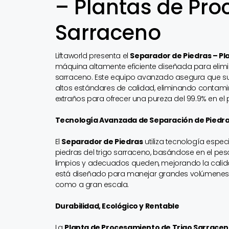
– Plantas de Pro
Sarraceno
Liftaworld presenta el
Separador de Piedras – P
máquina altamente eficiente diseñada para elimi
sarraceno. Este equipo avanzado asegura que s
altos estándares de calidad, eliminando contami
extraños para ofrecer una pureza del 99.9% en el p
Tecnología Avanzada de Separación de Piedra
El
Separador de Piedras
utiliza tecnología espe
piedras del trigo sarraceno, basándose en el pe
limpios y adecuados queden, mejorando la calida
está diseñado para manejar grandes volúmenes, 
como a gran escala.
Durabilidad, Ecológico y Rentable
La
Planta de Procesamiento de Trigo Sarracen