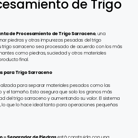
cesamiento de Trigo
lanta de Procesamiento de Trigo Sarraceno
, una
nar piedras y otras impurezas pesadas del trigo
u trigo sarraceno sea procesado de acuerdo con los más
nantes como piedras, suciedad y otros materiales
roducto final.
s para Trigo Sarraceno
cializada para separar materiales pesados como las
so y el tamaño. Esto asegura que solo los granos más
d del trigo sarraceno y aumentando su valor. El sistema
lo que lo hace ideal tanto para operaciones pequeñas
o – Separador de Piedras
está construida con una