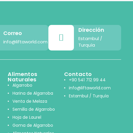
Dirección
Correo
Estambul /
info@liftaworld.com
Turquía
Alimentos
Contacto
Naturales
+90 541 712 99 44
Algarrobo
info@liftaworld.com
Harina de Algarroba
Estambul / Turquía
Venta de Melaza
Semilla de Algarrobo
Hoja de Laurel
Goma de Algarrobo