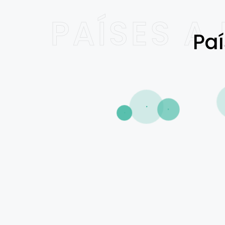
PAÍSES A
Paí