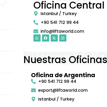
O
CENTRAL
Oficina Central
Istanbul / Turkey
+90 541 712 99 44
info@liftaworld.com
NUESTRAS O
Nuestras Oficina
Oficina de Argentina
+90 541 712 99 44
export@liftaworld.com
Istanbul / Turkey