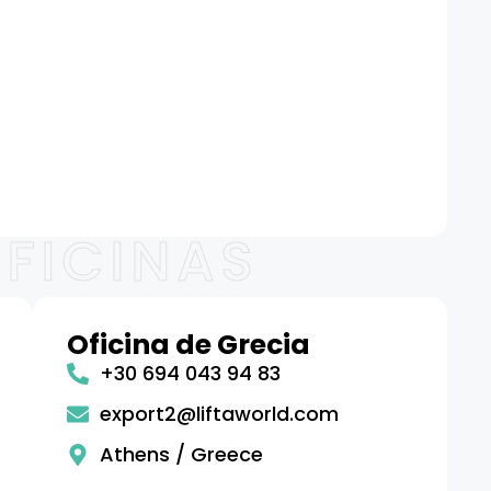
FICINAS
s
Oficina de Grecia
+30 694 043 94 83
export2@liftaworld.com
Athens / Greece